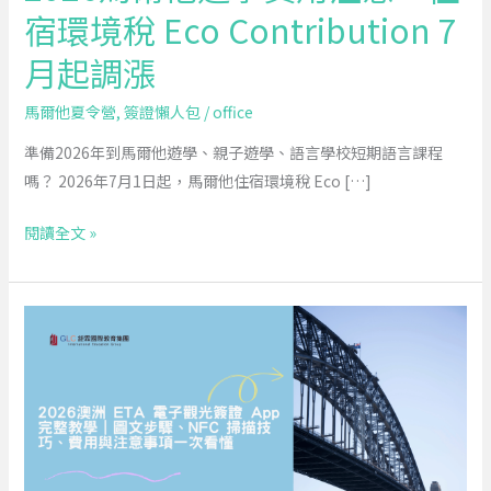
宿環境稅 Eco Contribution 7
宿
環
月起調漲
境
稅
馬爾他夏令營
,
簽證懶人包
/
office
Eco
準備2026年到馬爾他遊學、親子遊學、語言學校短期語言課程
Contribution
嗎？ 2026年7月1日起，馬爾他住宿環境稅 Eco […]
7
月
閱讀全文 »
起
調
漲
2026
澳
洲
ETA
電
子
觀