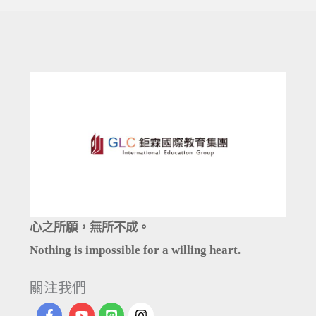
描
技
巧、
費
用
與
注
意
事
項
一
次
心之所願，無所不成。
看
Nothing is impossible for a willing heart.
懂
關注我們