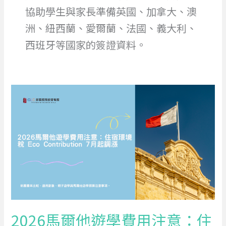
協助學生與家長準備英國、加拿大、澳
洲、紐西蘭、愛爾蘭、法國、義大利、
西班牙等國家的簽證資料。
2026
馬
爾
他
遊
學
費
用
注
意：
2026馬爾他遊學費用注意：住
住