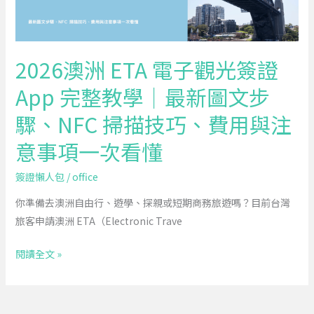
光
簽
證
2026澳洲 ETA 電子觀光簽證
App
App 完整教學｜最新圖文步
完
整
驟、NFC 掃描技巧、費用與注
教
意事項一次看懂
學
｜
簽證懶人包
/
office
最
新
你準備去澳洲自由行、遊學、探親或短期商務旅遊嗎？目前台灣
圖
旅客申請澳洲 ETA（Electronic Trave
文
閱讀全文 »
步
驟、
NFC
掃