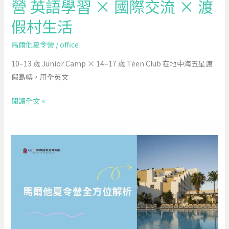
營 英語學習 × 國際交流 × 渡
英
語
假村生活
學
習
馬爾他夏令營
/
office
×
10–13 歲 Junior Camp × 14–17 歲 Teen Club 在地中海五星渡
國
假島嶼，用全英文
際
交
閱讀全文 »
流
×
渡
馬
假
爾
村
他
生
夏
活
令
營
全