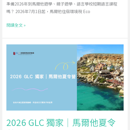
準備2026年到馬爾他遊學、親子遊學、語言學校短期語言課程
Contribution
嗎？ 2026年7月1日起，馬爾他住宿環境稅 Eco
7
月
閱讀全文 »
起
調
漲
2026
GLC
獨
家
｜
馬
爾
他
夏
令
2026 GLC 獨家｜馬爾他夏令
營