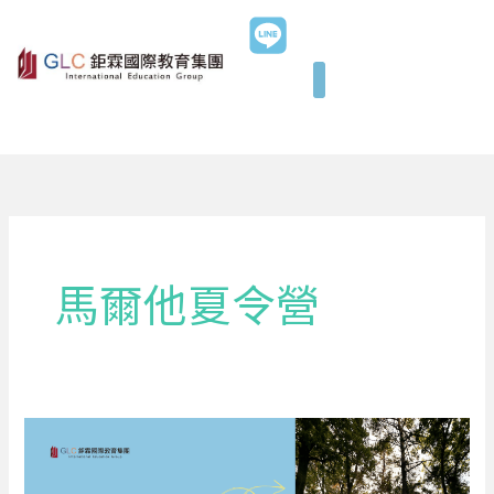
跳
至
主
要
內
容
馬爾他夏令營
2026
Sprachcaffe
陪