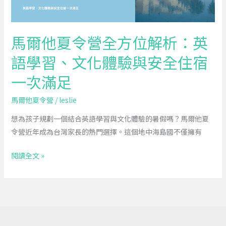
方
位
解
馬爾他夏令營全方位解析：英
析：
語學習、文化體驗與安全住宿
英
語
一次滿足
學
習、
馬爾他夏令營
/
leslie
文
想為孩子規劃一個結合英語學習與文化體驗的暑假嗎？馬爾他夏
化
令營近年成為台灣家長的熱門選擇。這個地中海島國不僅擁有
體
驗
閱讀全文 »
與
安
全
住
宿