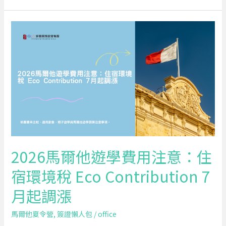
學
團
2026
馬
爾
他
遊
學
費
用
注
意：
2026馬爾他遊學費用注意：住
住
宿環境稅 Eco Contribution 7
宿
環
月起調漲
境
稅
馬爾他夏令營
,
簽證懶人包
/
office
Eco