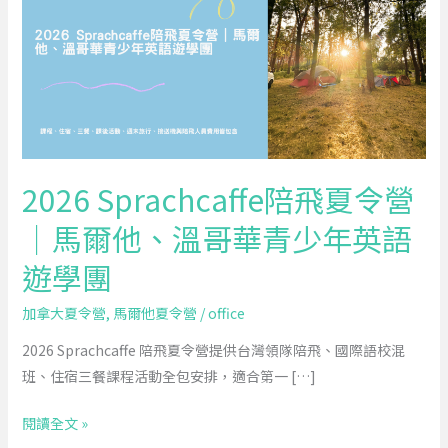
飛
夏
令
營
｜
馬
爾
2026 Sprachcaffe陪飛夏令營
他、
｜馬爾他、溫哥華青少年英語
溫
哥
遊學團
華
青
加拿大夏令營
,
馬爾他夏令營
/
office
少
2026 Sprachcaffe 陪飛夏令營提供台灣領隊陪飛、國際語校混
年
班、住宿三餐課程活動全包安排，適合第一 […]
英
語
閱讀全文 »
遊