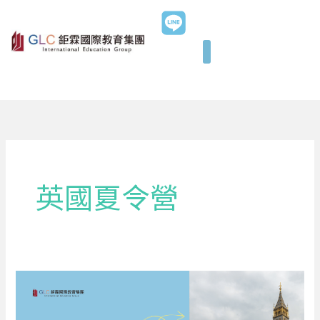
跳
至
主
要
內
容
英國夏令營
2026
英
國