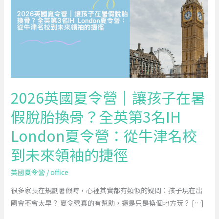
夏
令
營
｜
讓
孩
子
2026英國夏令營｜讓孩子在暑
在
假脫胎換骨？全英第3名IH
暑
假
London夏令營：從牛津名校
脫
到未來領袖的捷徑
胎
換
英國夏令營
/
office
骨？
全
很多家長在規劃暑假時，心裡其實都有類似的疑問：孩子現在出
英
國會不會太早？ 夏令營真的有幫助，還是只是換個地方玩？ […]
第