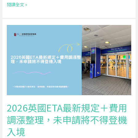
閱讀全文 »
3
名
IH
2026
London
英
夏
國
令
ETA
營：
最
從
新
牛
規
津
定
名
＋
校
費
到
2026英國ETA最新規定＋費用
用
未
調漲整理，未申請將不得登機
調
來
漲
領
入境
整
袖