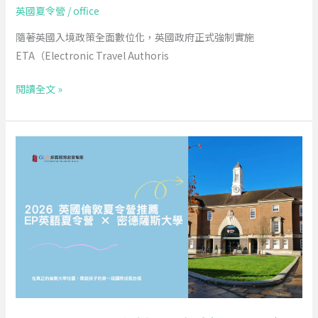
理，
的
英國夏令營
/
office
未
捷
隨著英國入境政策全面數位化，英國政府正式強制實施
申
徑
ETA（Electronic Travel Authoris
請
將
閱讀全文 »
不
得
登
2026
機
英
入
國
境
倫
敦
夏
令
營
推
薦