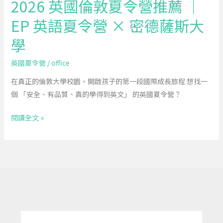
2026 英國倫敦夏令營推薦 ｜
｜
EP 英語夏令營 × 密德薩斯大
EP
英
學
語
夏
英國夏令營
/
office
令
在真正的倫敦大學校園，開啟孩子的第一段國際成長旅程 想找一
營
個 「安全、有品質、真的學得到英文」 的英國夏令營？
×
密
閱讀全文 »
德
薩
斯
大
學