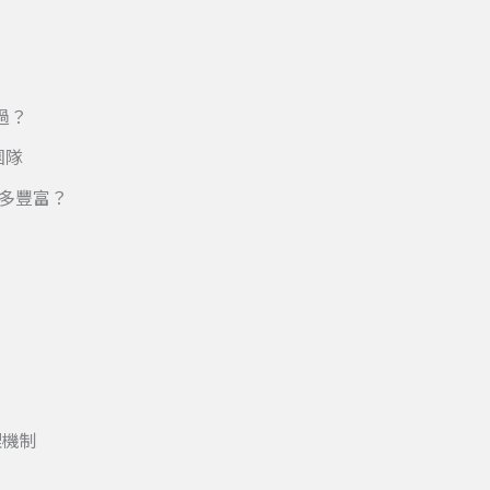
麼過？
團隊
動有多豐富？
理機制