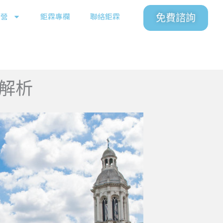
令營
鉅霖專欄
聯絡鉅霖
免費諮詢
整解析