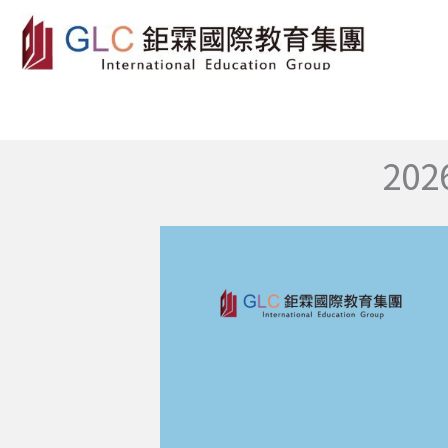
跳
至
主
要
內
容
20