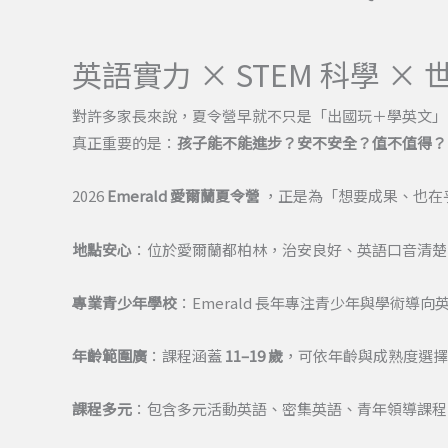
英語實力 × STEM 科學
對許多家長來說，夏令營早就不只是「出國玩＋學英文」
真正重要的是：
孩子能不能進步？安不安全？值不值得？
2026
Emerald 愛爾蘭夏令營
，正是為「想要成果、也在
地點安心
：位於愛爾蘭都柏林，治安良好、英語口音清楚
專業青少年學校
：Emerald 長年專注青少年與學術導
年齡範圍廣
：課程涵蓋
11–19 歲
，可依年齡與成熟度選擇
課程多元
：包含多元活動英語、密集英語、青年領導課