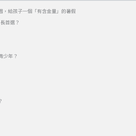
學校園，給孩子一個「有含金量」的暑假
家長首選？
青少年？
？