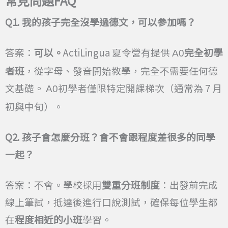
常見問題FAQ
Q1.
我的孩子完全沒學過德文，可以參加嗎？
答案：
可以。
ActiLingua 夏令營有提供
完全初學
A0
者班
，從字母、發音開始教學，完全不需要任何德
文基礎。
初學者僅限特定開課梯次（通常為 7 月
A0
初與中旬）。
Q2.
孩子會怎麼分班？會不會跟程度差很多的同學
一起？
答案：不會。學校採用
雙重分班制度
：出發前完成
線上筆試，抵達後進行口說測試，確保每位學生都
在
程度相近的小班
學習。