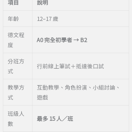
項目
說明
年齡
12–17 歲
德文程
A0
完全初學者 → B2
度
分班方
行前線上筆試＋抵達後口試
式
教學方
互動教學、角色扮演、小組討論、
式
遊戲
班級人
最多 15 人／班
數