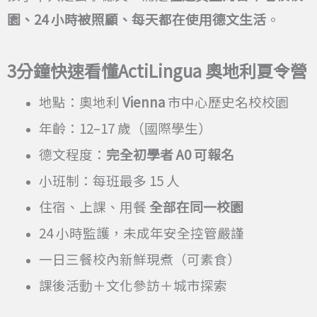
園、24 小時被照顧、每天都在使用德文生活
。
3
分鐘快速看懂ActiLingua 奧地利夏令營
地點：奧地利
Vienna
市中心歷史名校校園
年齡：12–17 歲（國際學生）
德文程度：
完全初學者 A0 可報名
小班制：每班最多 15 人
住宿、上課、用餐
全部在同一校園
24 小時監護，未成年安全控管嚴謹
一日三餐校內新鮮現煮（可素食）
課後活動＋文化參訪＋城市探索