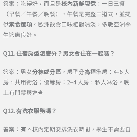
答案：吃得好，而且是
校內新鮮現煮
：一日三餐
（早餐／午餐／晚餐），午餐是完整三道式，並提
供
素食選項
。歐洲飲食口味相對清淡，多數亞洲學
生適應良好。
Q11.
住宿房型怎麼分？男女會住在一起嗎？
答案：男女
分棟或分區
，房型分為標準房：4–6 人
房，共用衛浴；優等房：2–4 人房，私人淋浴。晚
上有門禁與巡查
Q12.
有洗衣服務嗎？
答案：
有。
校內定期安排洗衣時間，學生不需要自