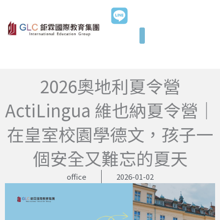
跳
至
主
要
內
容
2026奧地利夏令營
ActiLingua 維也納夏令營｜
在皇室校園學德文，孩子一
個安全又難忘的夏天
office
2026-01-02